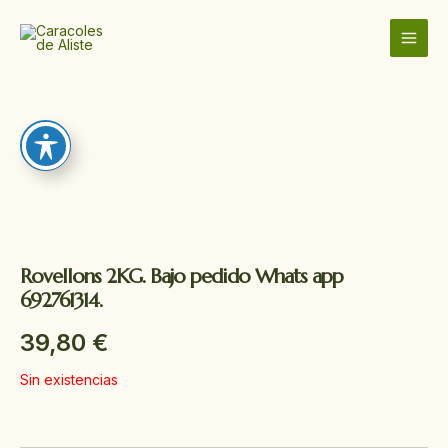
Ir
MAI
al
MEN
contenido
Rovellons 2KG. Bajo pedido Whats app
692761314.
39,80
€
Sin existencias