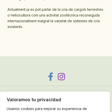
Actualment ja es pot parlar de la cria de cargols terrestres
o helicicultura com una activitat zootècnica reconeguda
internacionalment malgrat la varietat de sistemes de cria
existents.
Copyright © 2025 Caracoles de Aliste
Valoramos tu privacidad
Política de Privacidad
|
Política de Cookies
|
Aviso Legal
|
Usamos cookies para mejorar su experiencia de
Política de venta, cancelación/devolución